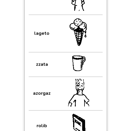
lageto
zzata
azorgaz
rolib