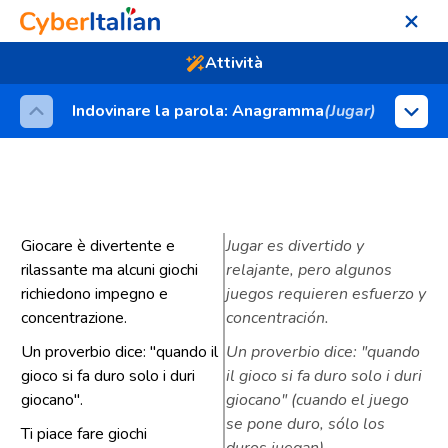
REGISTRARSE
❤️
Attività
Indovinare la parola: Anagramma
(Jugar)
Giocare è divertente e
Jugar es divertido y
rilassante ma alcuni giochi
relajante, pero algunos
richiedono impegno e
juegos requieren esfuerzo y
concentrazione.
concentración.
Un proverbio dice: "quando il
Un proverbio dice: "quando
gioco si fa duro solo i duri
il gioco si fa duro solo i duri
giocano".
giocano" (cuando el juego
se pone duro, sólo los
Ti piace fare giochi