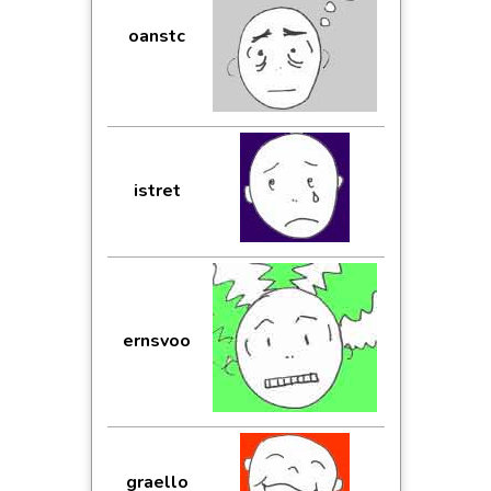
oanstc
istret
ernsvoo
graello