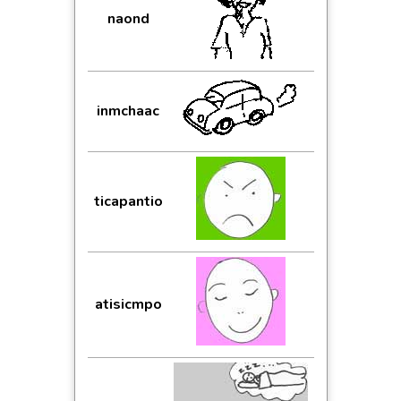
naond
inmchaac
ticapantio
atisicmpo