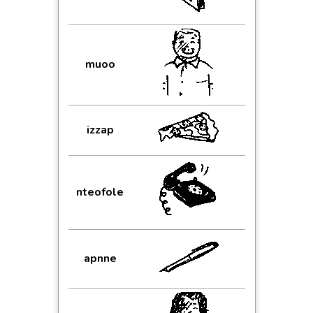
muoo
izzap
nteofole
apnne