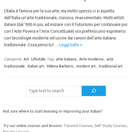
L’Italia è famosa per la sua arte, ma molto spesso ci si aspetta
dall’Italia un’arte tradizionale, classica, rinascimentale. Molti artisti
italiani (dal ‘900 in poi, ad iniziare con il Futurismo per continuare poi
con l’Arte Povera e l’Arte Concettuale) ora preferiscono esprimersi
con tecnologie moderne ed uscire dai canoni dell’arte italiana
tradizionale. Cosa pensi tu?…
Leggi tutto »
Categoria:
Art
Lifestyle
Tag:
arte italiana
,
Arte moderna
,
arte
tradizionale
,
Italian art
,
Milena Barberis
,
modern art
,
traditional art
Cerca
Not sure where to start learning or improving your Italian?
Try our online courses and lessons:
Tutored Courses
,
Self-Study Courses
,
Private Lessons