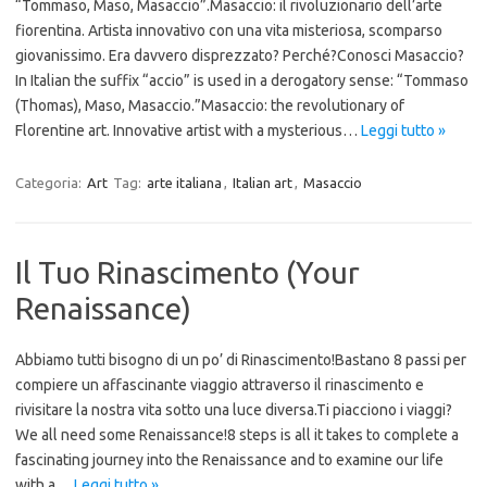
“Tommaso, Maso, Masaccio”.Masaccio: il rivoluzionario dell’arte
fiorentina. Artista innovativo con una vita misteriosa, scomparso
giovanissimo. Era davvero disprezzato? Perché?Conosci Masaccio?
In Italian the suffix “accio” is used in a derogatory sense: “Tommaso
(Thomas), Maso, Masaccio.”Masaccio: the revolutionary of
Florentine art. Innovative artist with a mysterious…
Leggi tutto »
Categoria:
Art
Tag:
arte italiana
,
Italian art
,
Masaccio
Il Tuo Rinascimento (Your
Renaissance)
Abbiamo tutti bisogno di un po’ di Rinascimento!Bastano 8 passi per
compiere un affascinante viaggio attraverso il rinascimento e
rivisitare la nostra vita sotto una luce diversa.Ti piacciono i viaggi?
We all need some Renaissance!8 steps is all it takes to complete a
fascinating journey into the Renaissance and to examine our life
with a…
Leggi tutto »