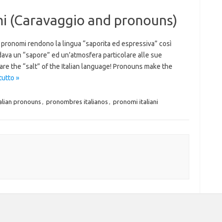
mi (Caravaggio and pronouns)
! I pronomi rendono la lingua “saporita ed espressiva” così
dava un “sapore” ed un’atmosfera particolare alle sue
 are the “salt” of the Italian language! Pronouns make the
tutto »
talian pronouns
,
pronombres italianos
,
pronomi italiani