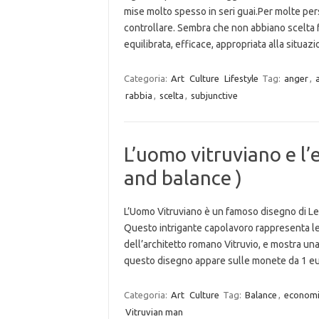
mise molto spesso in seri guai.Per molte pers
controllare. Sembra che non abbiano scelta f
equilibrata, efficace, appropriata alla situa
Categoria:
Art
Culture
Lifestyle
Tag:
anger
,
rabbia
,
scelta
,
subjunctive
L’uomo vitruviano e l’
and balance )
L’Uomo Vitruviano è un famoso disegno di Leo
Questo intrigante capolavoro rappresenta le 
dell’architetto romano Vitruvio, e mostra un
questo disegno appare sulle monete da 1 eu
Categoria:
Art
Culture
Tag:
Balance
,
econom
Vitruvian man