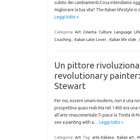
subito dei cambiamenti.Cosa intendiamo oggi per
migliorare la tua vita? The Italian lifestyle 
Leggi tutto »
Categoria:
Art
Cinema
Culture
Language
Lif
Coaching
,
Italian Latin Lover
,
Italian life style
,
Un pittore rivoluziona
revolutionary painter:
Stewart
Per noi, essere umani moderni, non è una nov
prospettiva quasi reali.Ma nel 1400 era una r
all’arte rinascimentale.Ti piace la Trinità d
see a painting with a…
Leggi tutto »
Categoria:
Art
Tag:
arte italiana
,
Italian art
,
M