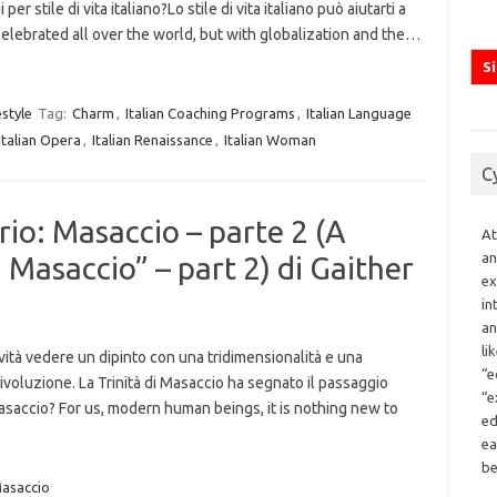
 stile di vita italiano?Lo stile di vita italiano può aiutarti a
is celebrated all over the world, but with globalization and the…
estyle
Tag:
Charm
,
Italian Coaching Programs
,
Italian Language
Italian Opera
,
Italian Renaissance
,
Italian Woman
C
rio: Masaccio – parte 2 (A
At
an
 Masaccio” – part 2) di Gaither
ex
in
an
li
ità vedere un dipinto con una tridimensionalità e una
“e
ivoluzione. La Trinità di Masaccio ha segnato il passaggio
“e
i Masaccio? For us, modern human beings, it is nothing new to
ed
ea
be
asaccio