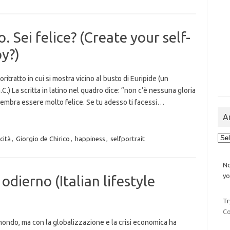
o. Sei felice? (Create your self-
py?)
ritratto in cui si mostra vicino al busto di Euripide (un
.) La scritta in latino nel quadro dice: “non c’è nessuna gloria
sembra essere molto felice. Se tu adesso ti facessi…
A
Arch
icità
,
Giorgio de Chirico
,
happiness
,
selfportrait
No
yo
o odierno (Italian lifestyle
Tr
Co
il mondo, ma con la globalizzazione e la crisi economica ha