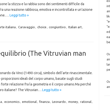
ex
one la stizza e la rabbia sono dei sentimenti difficile da
in
ra una reazione rabbiosa, emotiva e incontrollata e un’azione
an
zione.…
Leggi tutto »
li
“e
“e
arte italiana
,
Caravaggio
,
choice
,
congiuntivo
,
Italian art
,
ed
ea
be
equilibrio (The Vitruvian man
O
an
la
pe
nardo da Vinci (1490 circa), simbolo dell’arte rinascimentale.
proporzioni ideali del corpo umano, basate sugli studi
O
a forte relazione fra la geometria e il corpo umano.Ma perché
an
ro italiane? The Vitruvian…
Leggi tutto »
ia
,
economics
,
emotional
,
finanza
,
Leonardo
,
money
,
rational
,