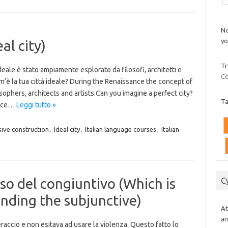
No
yo
al city)
Tr
ideale è stato ampiamente esplorato da filosofi, architetti e
Co
m’è la tua città ideale? During the Renaissance the concept of
sophers, architects and artists.Can you imagine a perfect city?
T
ctice…
Leggi tutto »
sive construction
,
Ideal city
,
Italian language courses
,
Italian
Uso del congiuntivo (Which is
C
nding the subjunctive)
At
an
raccio e non esitava ad usare la violenza. Questo fatto lo