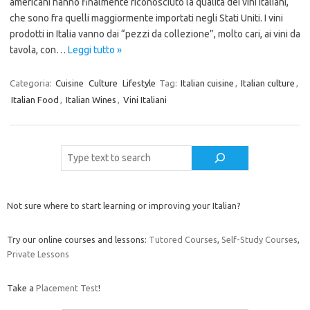
americani hanno finalmente riconosciuto la qualità dei vini italiani,
che sono fra quelli maggiormente importati negli Stati Uniti. I vini
prodotti in Italia vanno dai “pezzi da collezione”, molto cari, ai vini da
tavola, con…
Leggi tutto »
Categoria:
Cuisine
Culture
Lifestyle
Tag:
Italian cuisine
,
Italian culture
,
Italian Food
,
Italian Wines
,
Vini Italiani
Cerca
Not sure where to start learning or improving your Italian?
Try our online courses and lessons:
Tutored Courses
,
Self-Study Courses
,
Private Lessons
Take a
Placement Test
!