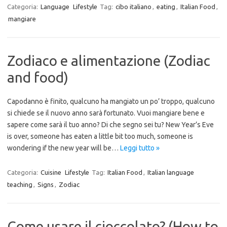
Categoria:
Language
Lifestyle
Tag:
cibo italiano
,
eating
,
Italian Food
,
mangiare
Zodiaco e alimentazione (Zodiac
and food)
Capodanno è finito, qualcuno ha mangiato un po’ troppo, qualcuno
si chiede se il nuovo anno sarà fortunato. Vuoi mangiare bene e
sapere come sarà il tuo anno? Di che segno sei tu? New Year’s Eve
is over, someone has eaten a little bit too much, someone is
wondering if the new year will be…
Leggi tutto »
Categoria:
Cuisine
Lifestyle
Tag:
Italian Food
,
Italian language
teaching
,
Signs
,
Zodiac
Come usare il cioccolato? (How to