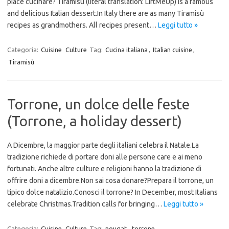
piace cucinare? Tiramisù (literal translation: LiftMeUp) is a famous
and delicious Italian dessert.In Italy there are as many Tiramisù
recipes as grandmothers. All recipes present…
Leggi tutto »
Categoria:
Cuisine
Culture
Tag:
Cucina italiana
,
Italian cuisine
,
Tiramisù
Torrone, un dolce delle feste
(Torrone, a holiday dessert)
A Dicembre, la maggior parte degli italiani celebra il Natale.La
tradizione richiede di portare doni alle persone care e ai meno
fortunati. Anche altre culture e religioni hanno la tradizione di
offrire doni a dicembre.Non sai cosa donare?Prepara il torrone, un
tipico dolce natalizio.Conosci il torrone? In December, most Italians
celebrate Christmas.Tradition calls for bringing…
Leggi tutto »
Categoria:
Cuisine
Culture
Tag:
nougat
,
torrone