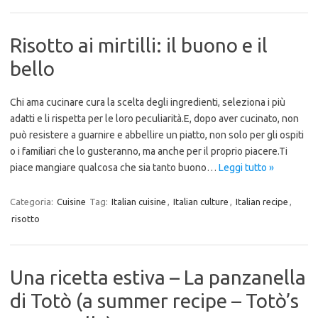
Risotto ai mirtilli: il buono e il
bello
Chi ama cucinare cura la scelta degli ingredienti, seleziona i più
adatti e li rispetta per le loro peculiarità.E, dopo aver cucinato, non
può resistere a guarnire e abbellire un piatto, non solo per gli ospiti
o i familiari che lo gusteranno, ma anche per il proprio piacere.Ti
piace mangiare qualcosa che sia tanto buono…
Leggi tutto »
Categoria:
Cuisine
Tag:
Italian cuisine
,
Italian culture
,
Italian recipe
,
risotto
Una ricetta estiva – La panzanella
di Totò (a summer recipe – Totò’s