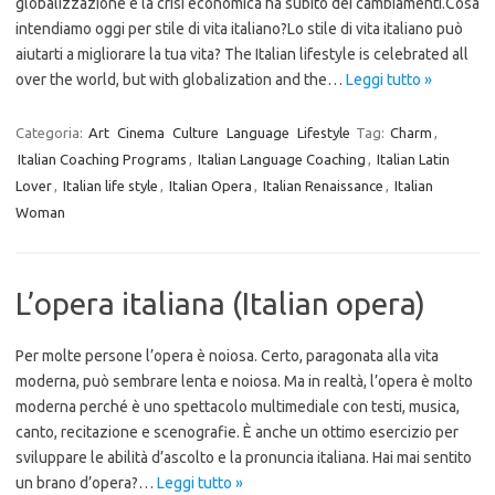
globalizzazione e la crisi economica ha subito dei cambiamenti.Cosa
intendiamo oggi per stile di vita italiano?Lo stile di vita italiano può
aiutarti a migliorare la tua vita? The Italian lifestyle is celebrated all
over the world, but with globalization and the…
Leggi tutto »
Categoria:
Art
Cinema
Culture
Language
Lifestyle
Tag:
Charm
,
Italian Coaching Programs
,
Italian Language Coaching
,
Italian Latin
Lover
,
Italian life style
,
Italian Opera
,
Italian Renaissance
,
Italian
Woman
L’opera italiana (Italian opera)
Per molte persone l’opera è noiosa. Certo, paragonata alla vita
moderna, può sembrare lenta e noiosa. Ma in realtà, l’opera è molto
moderna perché è uno spettacolo multimediale con testi, musica,
canto, recitazione e scenografie. È anche un ottimo esercizio per
sviluppare le abilità d’ascolto e la pronuncia italiana. Hai mai sentito
un brano d’opera?…
Leggi tutto »