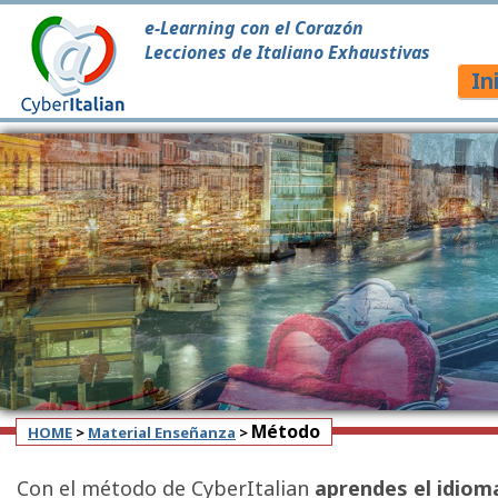
e-Learning con el Corazón
Lecciones de Italiano Exhaustivas
In
APRENDE Y PRACTICA ITALIANO EN LA WEB, EN TU
Método
HOME
>
Material Enseñanza
>
Con el método de CyberItalian
aprendes el idiom