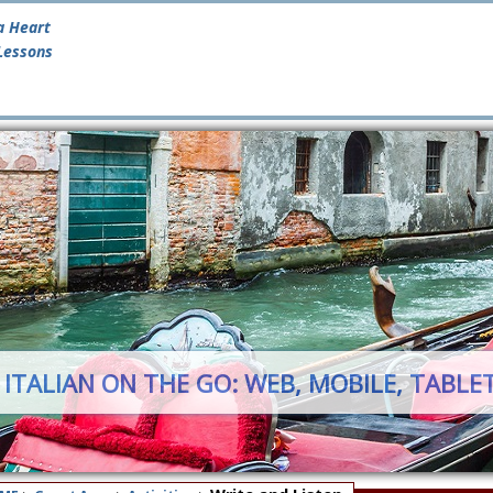
a Heart
 Lessons
 ITALIAN ON THE GO: WEB, MOBILE, TABLE