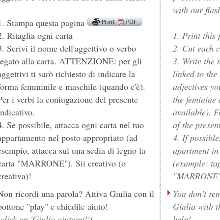
with our flas
1. Stampa questa pagina
2. Ritaglia ogni carta
1. Print this
3. Scrivi il nome dell'aggettivo o verbo
2. Cut each 
legato alla carta. ATTENZIONE: per gli
3. Write the 
aggettivi ti sarò richiesto di indicare la
linked to th
forma femminile e maschile (quando c'è).
adjectives yo
Per i verbi la coniugazione del presente
the feminine
indicativo.
available). F
4. Se possibile, attacca ogni carta nel tuo
of the present
appartamento nel posto appropriato (ad
4. If possibl
esempio, attacca sul una sedia di legno la
apartment in
carta "MARRONE"). Sii creativo (o
(example: ta
creativa)!
"MARRONE" =
Non ricordi una parola? Attiva Giulia con il
You don't re
bottone "play" e chiedile aiuto!
Giulia with t
(click on 'Giulia aiutami!')
help!