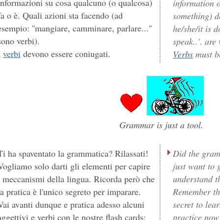
informazioni su cosa qualcuno (o qualcosa)
information 
fa o è. Quali azioni sta facendo (ad
something) d
esempio: ''mangiare, camminare, parlare...''
he/she/it is d
sono verbi).
speak..'. are 
I
verbi
devono essere coniugati.
Verbs
must b
Grammar is just a tool.
Ti ha spaventato la grammatica? Rilassati!
Did the gram
Vogliamo solo darti gli elementi per capire
just want to 
i meccanismi della lingua. Ricorda però che
understand th
la pratica è l'unico segreto per imparare.
Remember tho
Vai avanti dunque e pratica adesso alcuni
secret to lea
aggettivi e verbi con le nostre flash cards:
practice now 