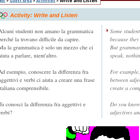
Write and Listen
ME
>
Guest Area
>
Activities
>
Activity: Write and Listen
Alcuni studenti non amano la grammatica
Some student
perché la trovano difficile da capire.
because they 
Ma la grammatica è solo un mezzo che ci
But grammar i
aiuta a parlare, nient'altro.
speak, nothin
Ad esempio, conoscere la differenza fra
For example,
aggettivi e verbi ci aiuta a creare una frase
between adjec
italiana comprensibile.
create a comp
Tu conosci la differenza fra aggettivi e
Do you know 
verbi?
adjectives an