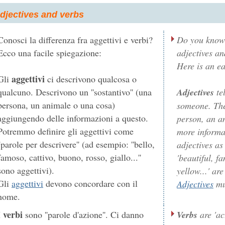
djectives and verbs
Conosci la differenza fra aggettivi e verbi?
Do you know 
Ecco una facile spiegazione:
adjectives an
Here is an e
aggettivi
Gli
ci descrivono qualcosa o
qualcuno. Descrivono un ''sostantivo'' (una
Adjectives
te
persona, un animale o una cosa)
someone. The
aggiungendo delle informazioni a questo.
person, an a
Potremmo definire gli aggettivi come
more informat
''parole per descrivere'' (ad esempio: ''bello,
adjectives as
famoso, cattivo, buono, rosso, giallo...''
'beautiful, f
sono aggettivi).
yellow...' are
Gli
aggettivi
devono concordare con il
Adjectives
mu
nome.
verbi
I
sono ''parole d'azione''. Ci danno
Verbs
are 'ac