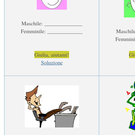
Maschile: ______________
Femminile: _____________
Maschil
Femmini
Giulia, aiutami!
Gi
Soluzione