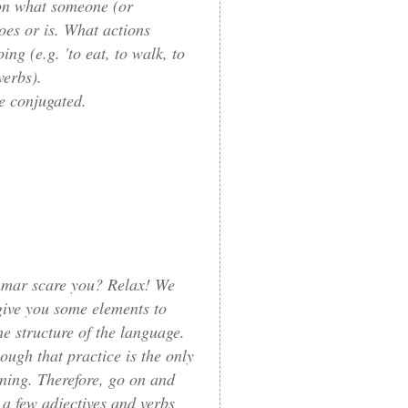
on what someone (or
oes or is. What actions
oing (e.g. 'to eat, to walk, to
verbs).
e conjugated.
mar scare you? Relax! We
give you some elements to
e structure of the language.
ugh that practice is the only
rning. Therefore, go on and
a few adjectives and verbs