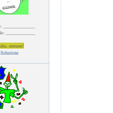
e: ______________
le: _____________
ulia, aiutami!
Soluzione