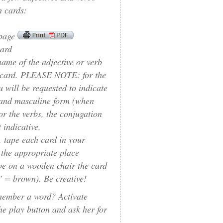
h cards:
 page
card
name of the adjective or verb
e card. PLEASE NOTE: for the
u will be requested to indicate
 and masculine form (when
or the verbs, the conjugation
 indicative.
e, tape each card in your
 the appropriate place
pe on a wooden chair the card
 brown). Be creative!
member a word? Activate
he play button and ask her for