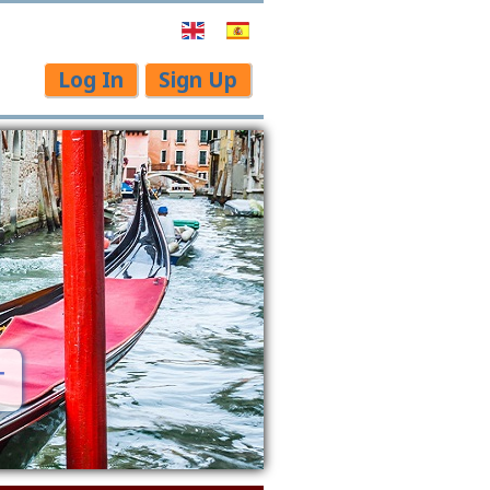
Log In
Sign Up
T