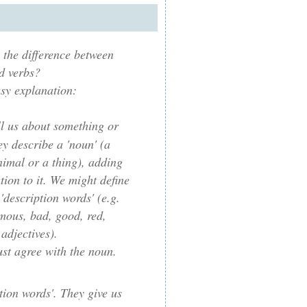
the difference between
d verbs?
asy explanation:
ll us about something or
y describe a 'noun' (a
nimal or a thing), adding
ion to it. We might define
 'description words' (e.g.
amous, bad, good, red,
 adjectives).
st agree with the noun.
tion words'. They give us